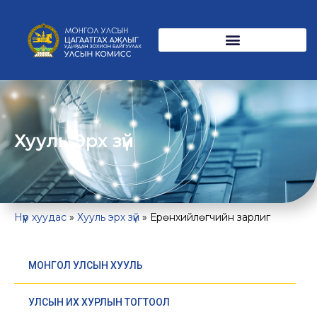
Хууль Эрх зүй
Нүүр хуудас
»
Хууль эрх зүй
»
Ерөнхийлөгчийн зарлиг
МОНГОЛ УЛСЫН ХУУЛЬ
УЛСЫН ИХ ХУРЛЫН ТОГТООЛ