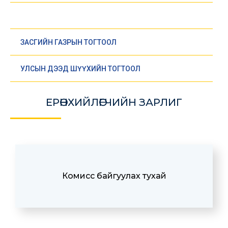
ЕРӨНХИЙЛӨГЧИЙН ЗАРЛИГ
ЗАСГИЙН ГАЗРЫН ТОГТООЛ
УЛСЫН ДЭЭД ШҮҮХИЙН ТОГТООЛ
ЕРӨНХИЙЛӨГЧИЙН ЗАРЛИГ
Комисс байгуулах тухай