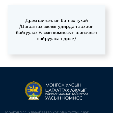
Дүрэм шинэчлэн батлах тухай
/Цагаатгах ажлыг удирдан зохион
байгуулах Улсын комиссын шинэчлэн
найруулсан дүрэм/
Монгол Улс, Улаанбаатар хот, Чингэлтэй дүүрэг,