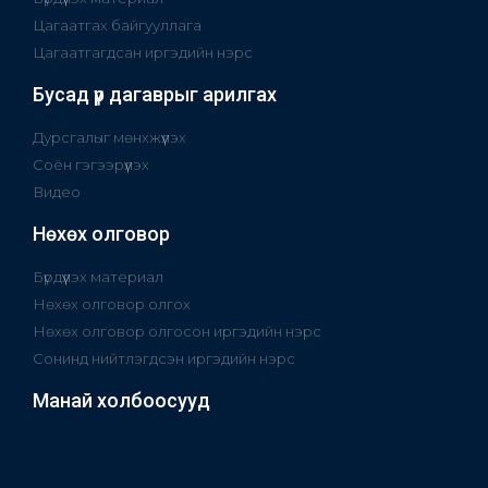
Цагаатгах байгууллага
Цагаатгагдсан иргэдийн нэрс
Бусад үр дагаврыг арилгах
Дурсгалыг мөнхжүүлэх
Соён гэгээрүүлэх
Видео
Нөхөх олговор
Бүрдүүлэх материал
Нөхөх олговор олгох
Нөхөх олговор олгосон иргэдийн нэрс
Сонинд нийтлэгдсэн иргэдийн нэрс
Манай холбоосууд