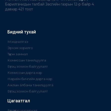
Барилгачидын талбай Засгийн газрын 12-р байр 4
давхар 421 тоот
Бидний тухай
Мэндчилгээ
Эрхэм зорилго
Түүхэн замнал
Комиссын танилцуулга
Бүтэц зохион байгуулалт
Комиссын дарга нар
Нарийн бичгийн дарга нар
Ажлын албаны танилцуулга
Бүтэц зохион байгуулалт
Цагаатгал
Бүрдүүлэх материал