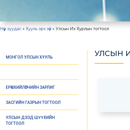
Нүүр хуудас
»
Хууль эрх зүй
»
Улсын Их Хурлын тогтоол
УЛСЫН 
МОНГОЛ УЛСЫН ХУУЛЬ
УЛСЫН ИХ ХУРЛЫН ТОГТООЛ
ЕРӨНХИЙЛӨГЧИЙН ЗАРЛИГ
ЗАСГИЙН ГАЗРЫН ТОГТООЛ
УЛСЫН ДЭЭД ШҮҮХИЙН
ТОГТООЛ