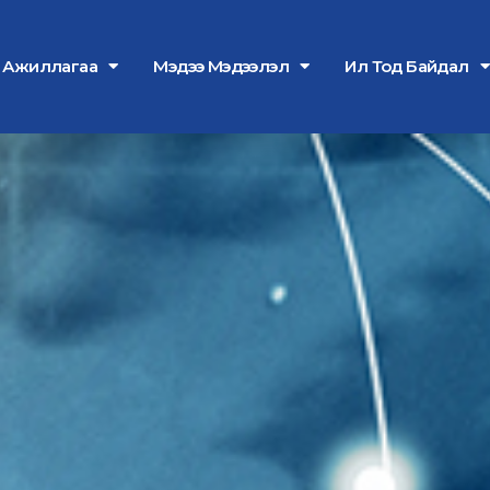
л Ажиллагаа
Мэдээ Мэдээлэл
Ил Тод Байдал