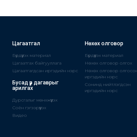
Цагаатгал
Нөхөх олговор
Бүрдүүлэх материал
Бүрдүүлэх материал
Цагаатгах байгууллага
Нөхөх олговор олгох
Цагаатгагдсан иргэдийн нэрс
Нөхөх олговор олгосо
иргэдийн нэрс
Бусад үр дагаврыг
Сонинд нийтлэгдсэн
арилгах
иргэдийн нэрс
Дурсгалыг мөнхжүүлэх
Соён гэгээрүүлэх
Видео