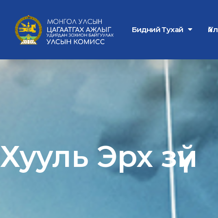
Бидний Тухай
Үй
Хууль Эрх зүй