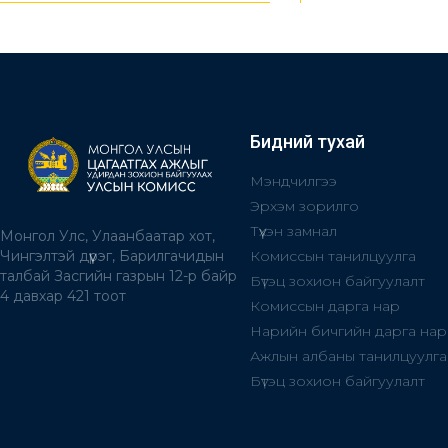
Бидний тухай
Мэндчилгээ
Эрхэм зорилго
Түүхэн замнал
Монгол Улс, Улаанбаатар хот,
Комиссын танилцуулга
Чингэлтэй дүүрэг, Барилгачидын
талбай Засгийн газрын 12-р байр
Бүтэц зохион байгуулалт
4 давхар 421 тоот
Комиссын дарга нар
Нарийн бичгийн дарга нар
Ажлын албаны танилцуулга
Бүтэц зохион байгуулалт