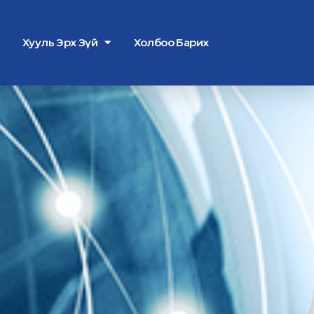
Хууль Эрх Зүй
Холбоо Барих