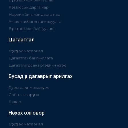
Комиссын дарга нар
Нарийн бичгийн дарга нар
Ажлын албаны танилцуулга
Бүтэц зохион байгуулалт
Цагаатгал
Бүрдүүлэх материал
Цагаатгах байгууллага
Цагаатгагдсан иргэдийн нэрс
Бусад үр дагаврыг арилгах
Дурсгалыг мөнхжүүлэх
Соён гэгээрүүлэх
Видео
Нөхөх олговор
Бүрдүүлэх материал