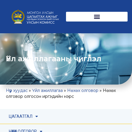
Үйл ажиллагааны чиглэл
Нүүр хуудас
»
Үйл ажиллагаа
»
Нөхөх олговор
»
Нөхөх
олговор олгосон иргэдийн нэрс
ЦАГААТГАЛ
НӨХӨХ ОЛГОВОР ОЛГОСОН ИРГЭДИЙН НЭРС
НӨХӨХ ОЛГОВОР