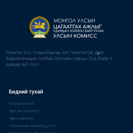
Монгол Улс, Улаанбаатар хот, Чингэлтэй дүүрэг,
Барилгачидын талбай Засгийн газрын 12-р байр 4
давхар 421 тоот
Бидний тухай
Мэндчилгээ
Эрхэм зорилго
Түүхэн замнал
Комиссын танилцуулга
Бүтэц зохион байгуулалт