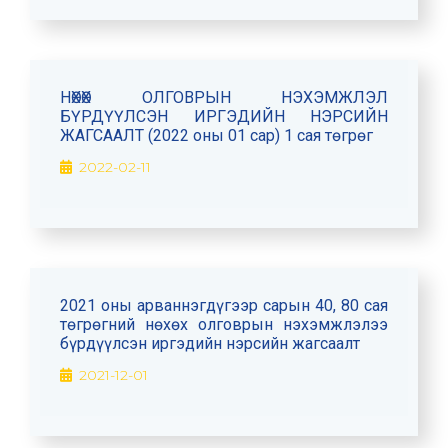
НӨХӨХ ОЛГОВРЫН НЭХЭМЖЛЭЛ
БҮРДҮҮЛСЭН ИРГЭДИЙН НЭРСИЙН
ЖАГСААЛТ (2022 оны 01 сар) 1 сая төгрөг
2022-02-11
2021 оны арваннэгдүгээр сарын 40, 80 сая
төгрөгний нөхөх олговрын нэхэмжлэлээ
бүрдүүлсэн иргэдийн нэрсийн жагсаалт
2021-12-01