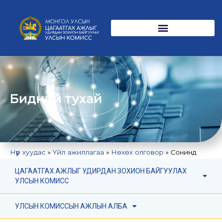
Бидний тухай
Нүүр хуудас
»
Үйл ажиллагаа
»
Нөхөх олговор
»
Сонинд
нийтлэгдсэн иргэдийн нэрс
ЦАГААТГАХ АЖЛЫГ УДИРДАН ЗОХИОН БАЙГУУЛАХ
УЛСЫН КОМИСС
СОНИНД НИЙТЛЭГДСЭН ИРГЭДИЙН НЭРС
УЛСЫН КОМИССЫН АЖЛЫН АЛБА