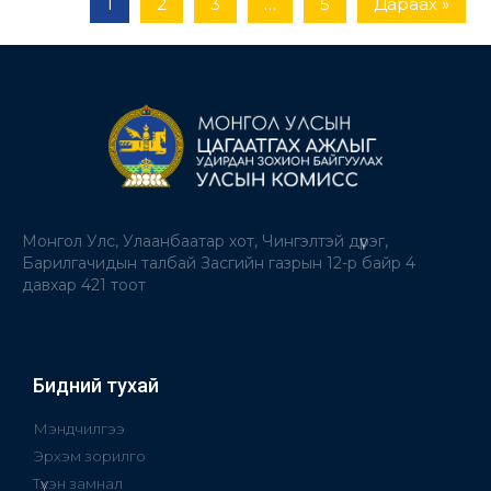
1
2
3
…
5
Дараах »
Монгол Улс, Улаанбаатар хот, Чингэлтэй дүүрэг,
Барилгачидын талбай Засгийн газрын 12-р байр 4
давхар 421 тоот
Бидний тухай
Мэндчилгээ
Эрхэм зорилго
Түүхэн замнал