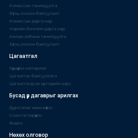
Комиссын танилцуулга
Бүтэц зохион байгуулалт
Комиссын дарга нар
Нарийн бичгийн дарга нар
Ажлын албаны танилцуулга
Бүтэц зохион байгуулалт
Цагаатгал
Бүрдүүлэх материал
Цагаатгах байгууллага
Цагаатгагдсан иргэдийн нэрс
Бусад үр дагаврыг арилгах
Дурсгалыг мөнхжүүлэх
Соён гэгээрүүлэх
Видео
Нөхөх олговор