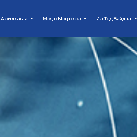
л Ажиллагаа
Мэдээ Мэдээлэл
Ил Тод Байдал