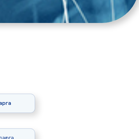
арга
дарга