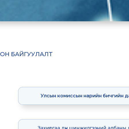
ИОН БАЙГУУЛАЛТ
Улсын комиссын нарийн бичгийн д
Захиргаа дүн шинжилгээний албаны 