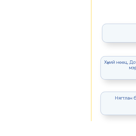
Хүний нөөц, Д
мэ
Нягтлан 