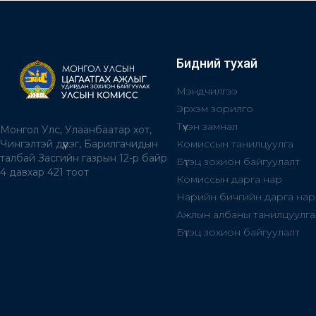
Бидний тухай
Мэндчилгээ
Эрхэм зорилго
Түүхэн замнал
Монгол Улс, Улаанбаатар хот,
Комиссын танилцуулга
Чингэлтэй дүүрэг, Барилгачидын
талбай Засгийн газрын 12-р байр
Бүтэц зохион байгуулалт
4 давхар 421 тоот
Комиссын дарга нар
Нарийн бичгийн дарга нар
Ажлын албаны танилцуулга
Бүтэц зохион байгуулалт