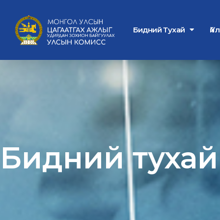
Бидний Тухай
Үй
Бидний тухай