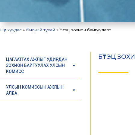
Нүүр хуудас
»
Бидний тухай
»
Бүтэц зохион байгуулалт
БҮТЭЦ ЗОХ
ЦАГААТГАХ АЖЛЫГ УДИРДАН
ЗОХИОН БАЙГУУЛАХ УЛСЫН
КОМИСС
УЛСЫН КОМИССЫН АЖЛЫН
АЛБА