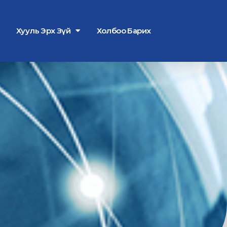
Хууль Эрх Зүй
Холбоо Барих