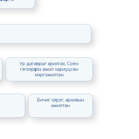
Үр дагаврыг арилгах, Соён
гэгээрүүлэх ажил хариуцсан
мэргэжилтэн
Бичиг хэрэг, архивын
ажилтан