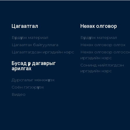
Цагаатгал
Нөхөх олговор
Бүрдүүлэх материал
Бүрдүүлэх материал
Цагаатгах байгууллага
Нөхөх олговор олгох
Цагаатгагдсан иргэдийн нэрс
Нөхөх олговор олгосо
иргэдийн нэрс
Бусад үр дагаврыг
Сонинд нийтлэгдсэн
арилгах
иргэдийн нэрс
Дурсгалыг мөнхжүүлэх
Соён гэгээрүүлэх
Видео