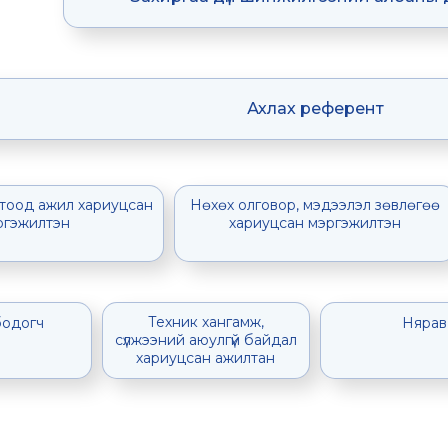
Ахлах референт
отоод ажил хариуцсан
Нөхөх олговор, мэдээлэл зөвлөгөө
ргэжилтэн
хариуцсан мэргэжилтэн
Техник хангамж,
бодогч
Нярав
сүлжээний аюулгүй байдал
хариуцсан ажилтан