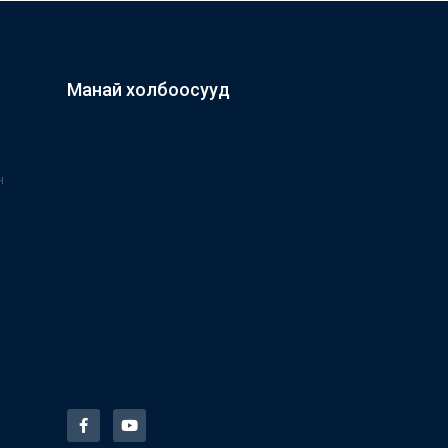
Манай холбоосууд
н