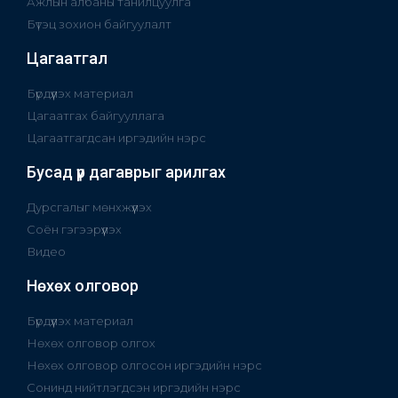
Ажлын албаны танилцуулга
Бүтэц зохион байгуулалт
Цагаатгал
Бүрдүүлэх материал
Цагаатгах байгууллага
Цагаатгагдсан иргэдийн нэрс
Бусад үр дагаврыг арилгах
Дурсгалыг мөнхжүүлэх
Соён гэгээрүүлэх
Видео
Нөхөх олговор
Бүрдүүлэх материал
Нөхөх олговор олгох
Нөхөх олговор олгосон иргэдийн нэрс
Сонинд нийтлэгдсэн иргэдийн нэрс