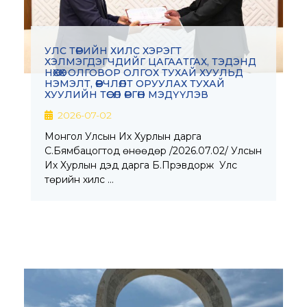
УЛС ТӨРИЙН ХИЛС ХЭРЭГТ
ХЭЛМЭГДЭГЧДИЙГ ЦАГААТГАХ, ТЭДЭНД
НӨХӨХ ОЛГОВОР ОЛГОХ ТУХАЙ ХУУЛЬД
НЭМЭЛТ, ӨӨРЧЛӨЛТ ОРУУЛАХ ТУХАЙ
ХУУЛИЙН ТӨСӨЛ ӨРГӨН МЭДҮҮЛЭВ
2026-07-02
Монгол Улсын Их Хурлын дарга
С.Бямбацогтод өнөөдөр /2026.07.02/ Улсын
Их Хурлын дэд дарга Б.Пүрэвдорж Улс
төрийн хилс …