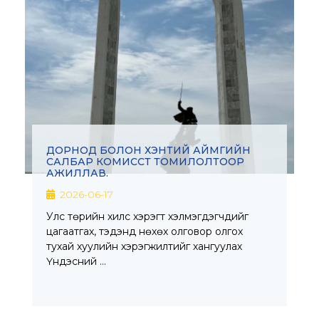
ДОРНОД БОЛОН ХЭНТИЙ АЙМГИЙН
САЛБАР КОМИССТ ТОМИЛОЛТООР
АЖИЛЛАВ.
2026-06-17
Улс төрийн хилс хэрэгт хэлмэгдэгчдийг
цагаатгах, тэдэнд нөхөх олговор олгох
тухай хуулийн хэрэгжилтийг хангуулах
Үндэсний …