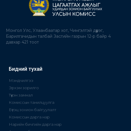
Монгол Улс, Улаанбаатар хот, Чингэлтэй дүүрэг,
Барилгачидын талбай Засгийн газрын 12-р байр 4
давхар 421 тоот
Бидний тухай
Мэндчилгээ
Эрхэм зорилго
Түүхэн замнал
Комиссын танилцуулга
Бүтэц зохион байгуулалт
Комиссын дарга нар
Нарийн бичгийн дарга нар