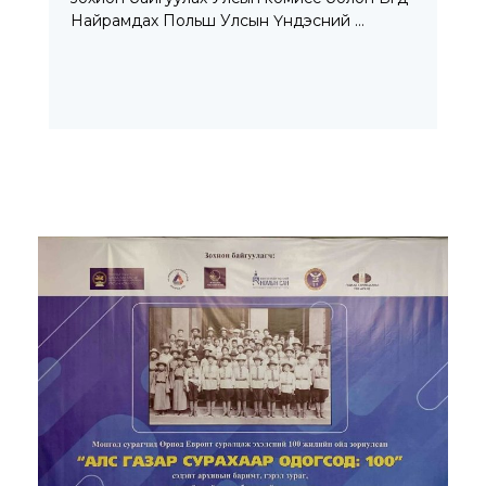
Найрамдах Польш Улсын Үндэсний …