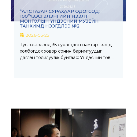
‘‘АЛС ГАЗАР СУРАХААР ОДОГСОД:
100’’ҮЗЭСГЭЛЭНГИЙН НЭЭЛТ
МОНГОЛЫН ҮНДЭСНИЙ МУЗЕЙН
ТАНХИМД НЭЭГДЛЭЭ.№2
2026-05-25
Тус үзэсгэлэнд 35 сурагчдын намтар түүхэнд
холбогдох ховор сонин баримтуудыг
дэглэн толилуулж буйгаас: Үндэсний төв …