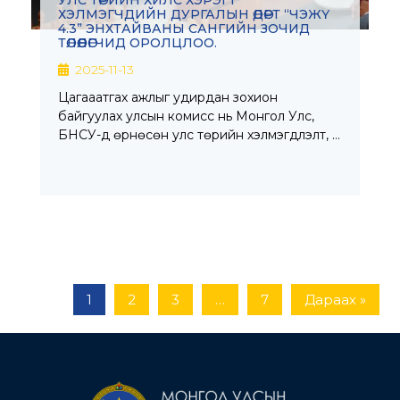
УЛС ТӨРИЙН ХИЛС ХЭРЭГТ
ХЭЛМЭГЧДИЙН ДУРГАЛЫН ӨДӨРТ “ЧЭЖҮ
4.3” ЭНХТАЙВАНЫ САНГИЙН ЗОЧИД
ТӨЛӨӨЛӨГЧИД ОРОЛЦЛОО.
2025-11-13
Цагааатгах ажлыг удирдан зохион
байгуулах улсын комисс нь Монгол Улс,
БНСУ-д өрнөсөн улс төрийн хэлмэгдүүлэлт, …
1
2
3
…
7
Дараах »