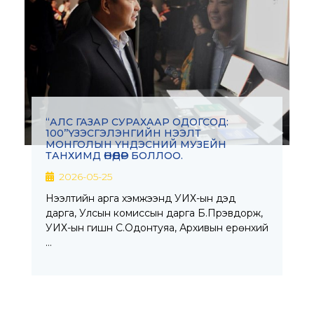
‘‘АЛС ГАЗАР СУРАХААР ОДОГСОД:
100’’ҮЗЭСГЭЛЭНГИЙН НЭЭЛТ
МОНГОЛЫН ҮНДЭСНИЙ МУЗЕЙН
ТАНХИМД ӨНӨӨДӨР БОЛЛОО.
2026-05-25
Нээлтийн арга хэмжээнд УИХ-ын дэд
дарга, Улсын комиссын дарга Б.Пүрэвдорж,
УИХ-ын гишүүн С.Одонтуяа, Архивын ерөнхий
…